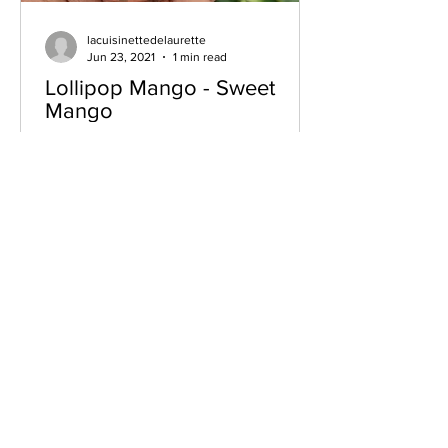
lacuisinettedelaurette
Jun 23, 2021
1 min read
Lollipop Mango - Sweet
Mango
Hello the cuisinetteuses and the
cuisinetteurs, I offer you a simple idea
to refresh you in these cool weather.
With 2 to 3 large...
Voir plus